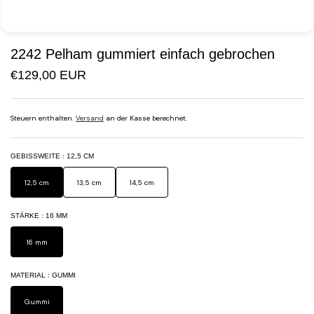
2242 Pelham gummiert einfach gebrochen
€129,00 EUR
Steuern enthalten.
Versand
an der Kasse berechnet.
GEBISSWEITE
: 12,5 CM
12,5 cm
13,5 cm
14,5 cm
STÄRKE
: 16 MM
16 mm
MATERIAL
: GUMMI
Gummi